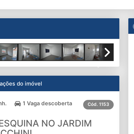
Next
ações do imóvel
nh.
1 Vaga descoberta
Cód.
1153
ESQUINA NO JARDIM
CCHINI