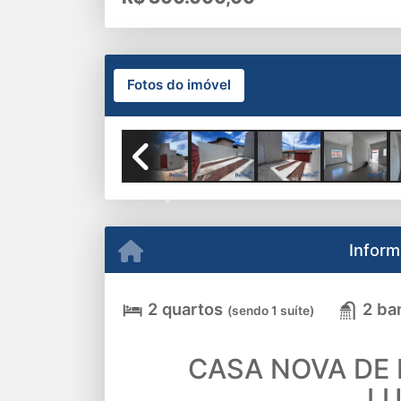
Fotos do imóvel
Previous
Inform
2 quartos
2 ba
(sendo 1 suíte)
CASA NOVA DE 
LU