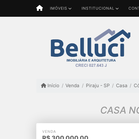
IMÓVEIS
INSTITUCIONAL
CON
Início
Venda
Piraju - SP
Casa
Có
CASA NO
VENDA
R$
300.000,00