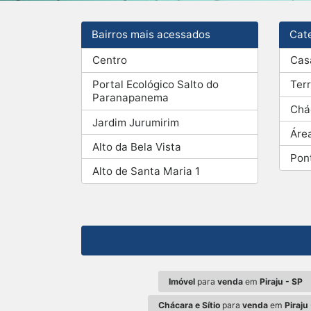
Bairros mais acessados
Cat
Centro
Cas
Portal Ecológico Salto do
Ter
Paranapanema
Chá
Jardim Jurumirim
Áre
Alto da Bela Vista
Pon
Alto de Santa Maria 1
Imóvel
para
venda
em
Piraju - SP
Chácara e Sítio
para
venda
em
Piraju