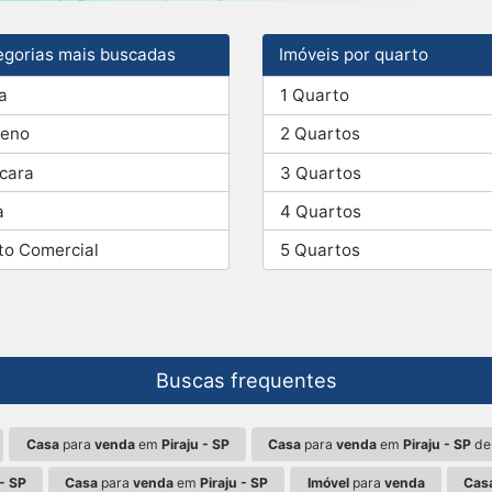
egorias mais buscadas
Imóveis por quarto
a
1 Quarto
reno
2 Quartos
cara
3 Quartos
a
4 Quartos
to Comercial
5 Quartos
Buscas frequentes
Casa
para
venda
em
Piraju - SP
Casa
para
venda
em
Piraju - SP
de
 - SP
Casa
para
venda
em
Piraju - SP
Imóvel
para
venda
Cas