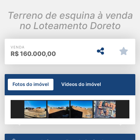
Terreno de esquina à venda
no Loteamento Doreto
VENDA
R$
160.000,00
Fotos do imóvel
Vídeos do imóvel
Previous
Next