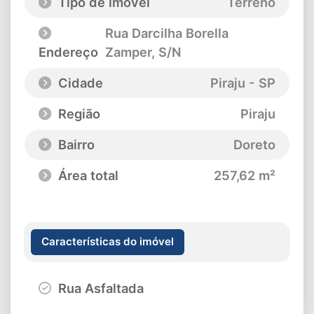
Tipo de imóvel
Terreno
Rua Darcilha Borella
Endereço
Zamper
, S/N
Cidade
Piraju - SP
Região
Piraju
Bairro
Doreto
Área total
257,62 m²
Características do imóvel
Rua Asfaltada