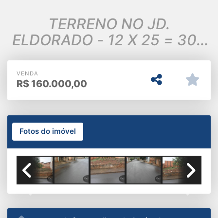
TERRENO NO JD.
ELDORADO - 12 X 25 = 300
M²
VENDA
R$
160.000,00
Fotos do imóvel
Previous
Next