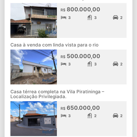
800.000,00
R$
3
3
2
Casa à venda com linda vista para o rio
500.000,00
R$
3
3
2
Casa térrea completa na Vila Piratininga –
Localização Privilegiada.
650.000,00
R$
3
2
2